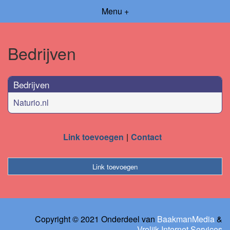
Menu +
Bedrijven
Bedrijven
Naturio.nl
Link toevoegen
Contact
Link toevoegen
Copyright © 2021 Onderdeel van
BaakmanMedia
&
Vrolijk Internet Services