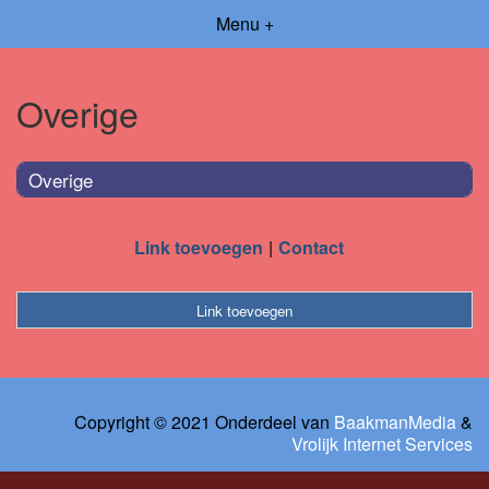
Menu +
Overige
Overige
Link toevoegen
Contact
Link toevoegen
Copyright © 2021 Onderdeel van
BaakmanMedia
&
Vrolijk Internet Services