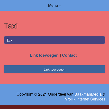
Menu +
Taxi
Taxi
Link toevoegen
Contact
Link toevoegen
Copyright © 2021 Onderdeel van
BaakmanMedia
&
Vrolijk Internet Services